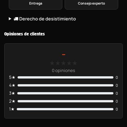
Entrega
Consejo experto
Derecho de desistimiento
Opiniones de clientes
-
★★★★★
★★★★★
0 opiniones
5★
0
4★
0
3★
0
2★
0
1★
0