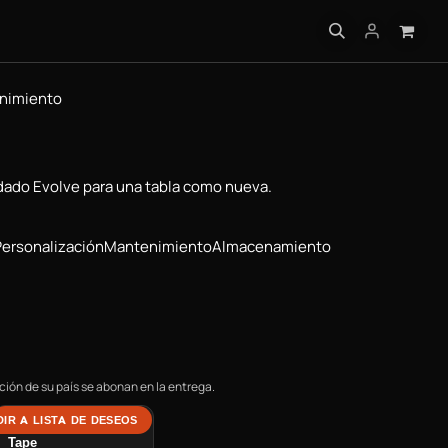
 PRÁCTICA
nimiento
uidado Evolve para una tabla como nueva.
Personalización
Mantenimiento
Almacenamiento
ión de su país se abonan en la entrega.
IR A LISTA DE DESEOS
Limpiador de Grip
Tape