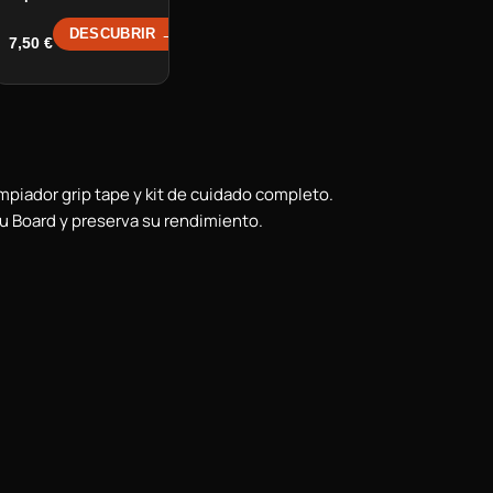
DESCUBRIR →
7,50
€
mpiador grip tape y kit de cuidado completo.
tu Board y preserva su rendimiento.