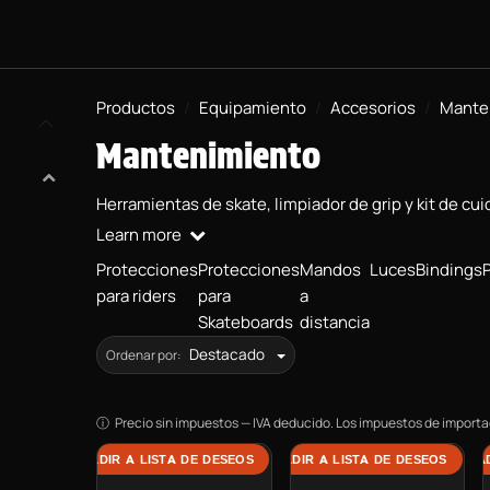
BOARDS
PROYECTO BMX
EQUIPAMIENTO
INFORMACIÓN
Productos
Equipamiento
Accesorios
Mante
Mantenimiento
Herramientas de skate, limpiador de grip y kit de c
Learn more
Protecciones
Protecciones
Mandos
Luces
Bindings
para riders
para
a
Skateboards
distancia
Destacado
Ordenar por:
Precio sin impuestos — IVA deducido. Los impuestos de importac
AÑADIR A LISTA DE DESEOS
AÑADIR A LISTA DE DESEOS
AÑAD
Evolve Skate Tool
Skateboard Care Kit