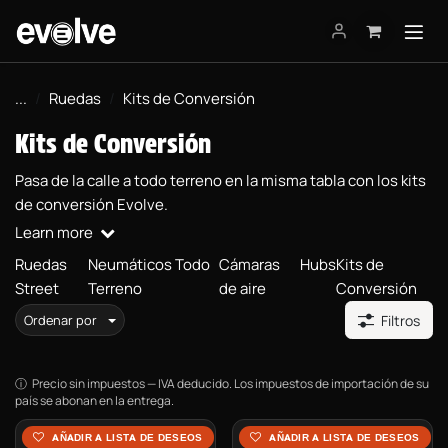
Ir al contenido
...
Ruedas
Kits de Conversión
Kits de Conversión
Pasa de la calle a todo terreno en la misma tabla con los kits
de conversión Evolve.
Learn more
Ruedas
Neumáticos Todo
Cámaras
Hubs
Kits de
Street
Terreno
de aire
Conversión
Ordenar por
Filtros
Precio sin impuestos — IVA deducido. Los impuestos de importación de su
país se abonan en la entrega.
Kit de Conversión Todo
Kit de Conversión All-
AÑADIR A LISTA DE DESEOS
AÑADIR A LISTA DE DESEOS