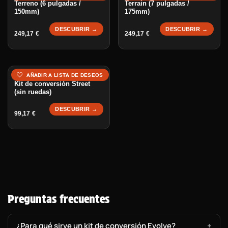
Terreno (6 pulgadas /
Terrain (7 pulgadas /
150mm)
175mm)
DESCUBRIR →
DESCUBRIR →
249,17
€
249,17
€
AÑADIR A LISTA DE DESEOS
Kit de conversión Street
(sin ruedas)
DESCUBRIR →
99,17
€
Preguntas frecuentes
¿Para qué sirve un kit de conversión Evolve?