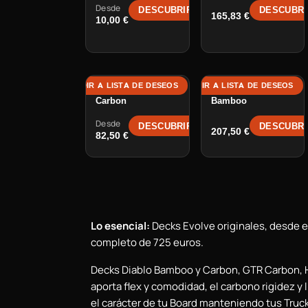
Desde
DESCUBRIR →
DESCUBRI
165,83
€
10,00
€
AÑADIR A LISTA DE DESEOS
AÑADIR A LISTA DE DESEOS
AÑ
Deck Hadean
Deck Hadean
Carbon
Bamboo
Desde
DESCUBRIR →
DESCUBRI
207,50
€
82,50
€
Lo esencial:
Decks Evolve originales, desde 
completo de 725 euros.
Decks Diablo Bamboo y Carbon, GTR Carbon, 
aporta flex y comodidad, el carbono rigidez 
el carácter de tu Board manteniendo tus Truck