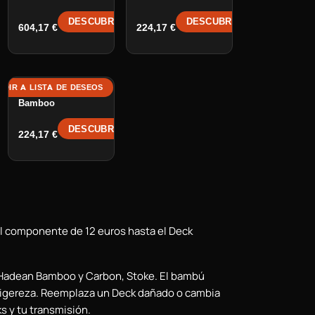
R →
DESCUBRIR →
DESCUBRIR →
604,17
€
224,17
€
ADIR A LISTA DE DESEOS
Deck GTR 2
Bamboo
R →
DESCUBRIR →
224,17
€
el componente de 12 euros hasta el Deck
Hadean Bamboo y Carbon, Stoke. El bambú
y ligereza. Reemplaza un Deck dañado o cambia
s y tu transmisión.