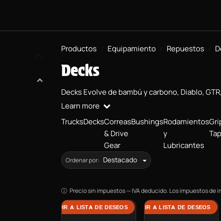
BOARDS
PROYECTO BMX
EQUIPAMIENTO
INFORMACIÓN
Productos
Equipamiento
Repuestos
D
Decks
Decks Evolve de bambú y carbono, Diablo, GTR, 
Learn more
Trucks
Decks
Correas
Bushings
Rodamientos
Gri
& Drive
y
Ta
Gear
Lubricantes
Destacado
Ordenar por:
Precio sin impuestos — IVA deducido. Los impuestos de i
AÑADIR A LISTA DE DESEOS
AÑADIR A LISTA DE DESEOS
AÑ
Deck GTR1 Carbon
Deck Stoke