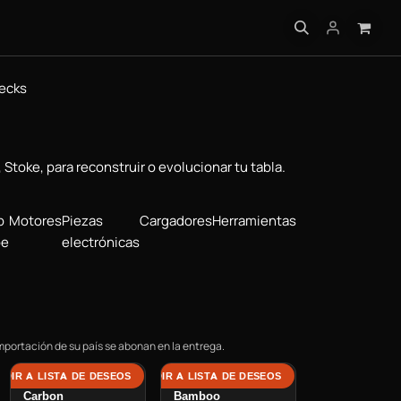
 PRÁCTICA
ecks
Stoke, para reconstruir o evolucionar tu tabla.
p
Motores
Piezas
Cargadores
Herramientas
pe
electrónicas
mportación de su país se abonan en la entrega.
ADIR A LISTA DE DESEOS
AÑADIR A LISTA DE DESEOS
Deck Diablo
Deck Diablo
Carbon
Bamboo