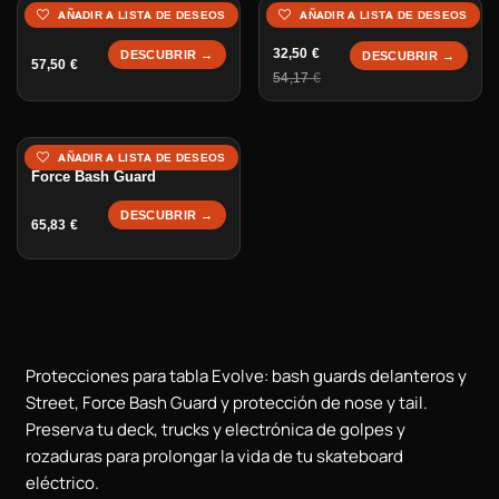
Bash Guard Front Truck
Bash Guard Street
-
21,67
€
AÑADIR A LISTA DE DESEOS
AÑADIR A LISTA DE DESEOS
32,50
€
DESCUBRIR →
DESCUBRIR →
57,50
€
54,17
€
AÑADIR A LISTA DE DESEOS
Force Bash Guard
DESCUBRIR →
65,83
€
Protecciones para tabla Evolve: bash guards delanteros y
Street, Force Bash Guard y protección de nose y tail.
Preserva tu deck, trucks y electrónica de golpes y
rozaduras para prolongar la vida de tu skateboard
eléctrico.