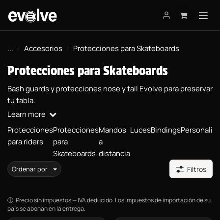
Ir al contenido
...
Accesorios
Protecciones para Skateboards
Protecciones para Skateboards
Bash guards y protecciones nose y tail Evolve para preservar
tu tabla.
Learn more
Protecciones
Protecciones
Mandos
Luces
Bindings
Personaliz
para riders
para
a
Skateboards
distancia
Ordenar por
Filtros
Precio sin impuestos — IVA deducido. Los impuestos de importación de su
país se abonan en la entrega.