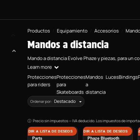
BOARDS
PROYECTO BMX
EQUIPAMIENTO
INFORMACIÓN
Productos
Equipamiento
Accesorios
Mandos
Mandos a distancia
Mando a distancia Evolve Phaze y piezas, para un con
Learn more
Protecciones
Protecciones
Mandos
Luces
Bindings
para riders
para
a
Skateboards
distancia
Destacado
Ordenar por:
Precio sin impuestos — IVA deducido. Los impuestos de importac
AÑADIR A LISTA DE DESEOS
AÑADIR A LISTA DE DESEOS
AÑAD
Phaze Remote Spare
Mando a distancia
Parts
Phaze Bluetooth