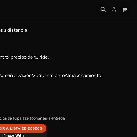
 PRÁCTICA
 a distancia
trol preciso de tu ride.
Personalización
Mantenimiento
Almacenamiento
ión de su país se abonan en la entrega.
IR A LISTA DE DESEOS
Mando a distancia
Phaze WiFi