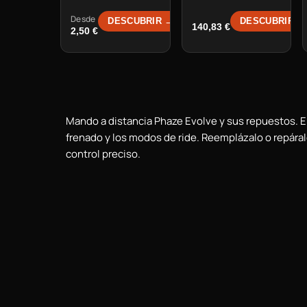
Desde
DESCUBRIR →
DESCUBRIR →
140,83
€
2,50
€
Mando a distancia Phaze Evolve y sus repuestos. El
frenado y los modos de ride. Reemplázalo o repára
control preciso.