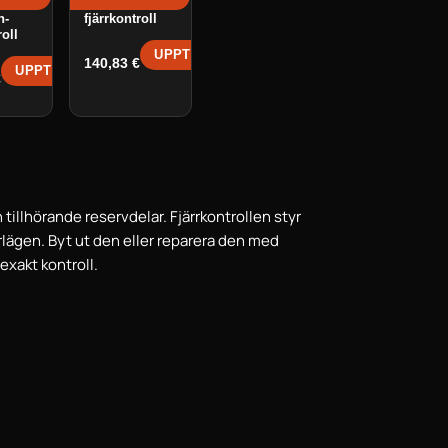
Phaze WiFi-
h-
fjärrkontroll
roll
UPPTÄCK →
140,83
€
UPPTÄCK →
€
 tillhörande reservdelar. Fjärrkontrollen styr
lägen. Byt ut den eller reparera den med
 exakt kontroll.