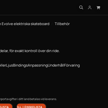
INFO
n Evolve elektriska skateboard
Tillbehör
elar, för exakt kontroll över din ride.
ller
Ljus
Bindings
Anpassning
Underhåll
Förvaring
ortavgifter i ditt land betalas vid leverans.
ELISTA
LÄGG TILL I ÖNSKELISTA