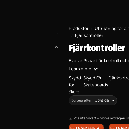
SKATEBOARDS
PROJEKT BMX
UTRUSTNING
PRAKTISK 
Produkter
Utrustning för di
Fjärrkontroller
Fjärrkontroller
Evolve Phaze fjärrkontroll och d
Learn more
Skydd
Skydd för
Fjärrkontro
för
Skateboards
åkars
Utvalda
Sortera efter:
Pris utan skatt — moms avdragen. Imp
LÄGG TILL I ÖNSKELISTA
LÄGG TILL I ÖNSK