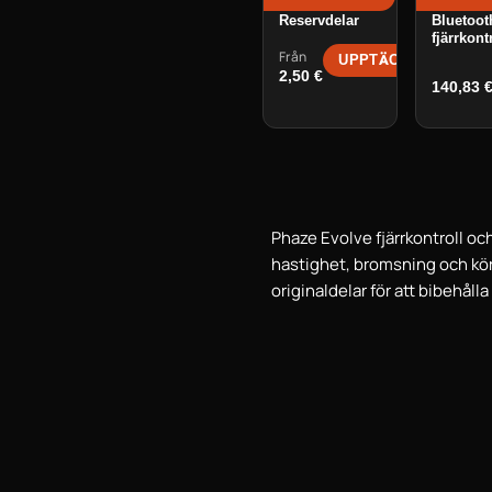
Phaze Remote
Phaze
Reservdelar
Bluetoot
fjärrkont
Från
UPPTÄCK →
2,50
€
140,83
Phaze Evolve fjärrkontroll och
hastighet, bromsning och kör
originaldelar för att bibehålla