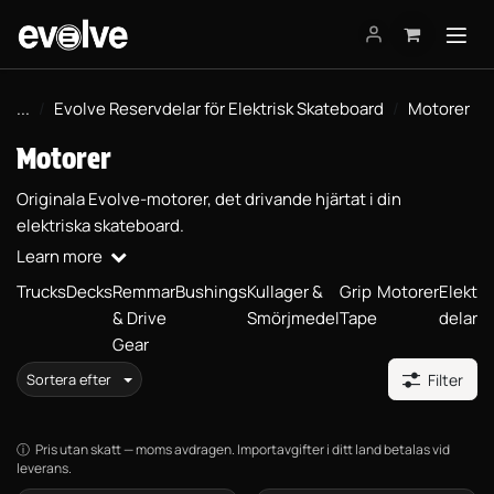
Hoppa till innehåll
...
Evolve Reservdelar för Elektrisk Skateboard
Motorer
Motorer
Originala Evolve-motorer, det drivande hjärtat i din
elektriska skateboard.
Learn more
Trucks
Decks
Remmar
Bushings
Kullager &
Grip
Motorer
Elektro
& Drive
Smörjmedel
Tape
delar
Gear
Sortera efter
Filter
Pris utan skatt — moms avdragen. Importavgifter i ditt land betalas vid
leverans.