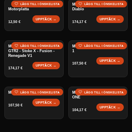
Motor 3500W Renegade
LÄGG TILL I ÖNSKELISTA
LÄGG TILL I ÖNSKELISTA
Motorplatta
Diablo
UPPTÄCK →
UPPTÄCK →
12,50
€
174,17
€
Motor 3000W Hadean -
Motor 1500W GTR1 - Stoke
LÄGG TILL I ÖNSKELISTA
LÄGG TILL I ÖNSKELISTA
GTR2 - Stoke X - Fusion -
1
Renegade V1
UPPTÄCK →
107,50
€
UPPTÄCK →
174,17
€
Motor 1500W Stoke 2
Motor 1500W GT - GTX - GT
LÄGG TILL I ÖNSKELISTA
LÄGG TILL I ÖNSKELISTA
ONE
UPPTÄCK →
107,50
€
UPPTÄCK →
104,17
€