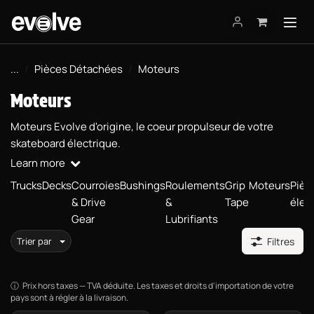
Se rendre au contenu
...
Pièces Détachées
Moteurs
Moteurs
Moteurs Evolve d'origine, le coeur propulseur de votre
skateboard électrique.
Learn more
Trucks
Decks
Courroies
Bushings
Roulements
Grip
Moteurs
Pièc
& Drive
&
Tape
élec
Gear
Lubrifiants
Trier par
Filtres
Prix hors taxes — TVA déduite. Les taxes et droits d'importation de votre
pays sont à régler à la livraison.