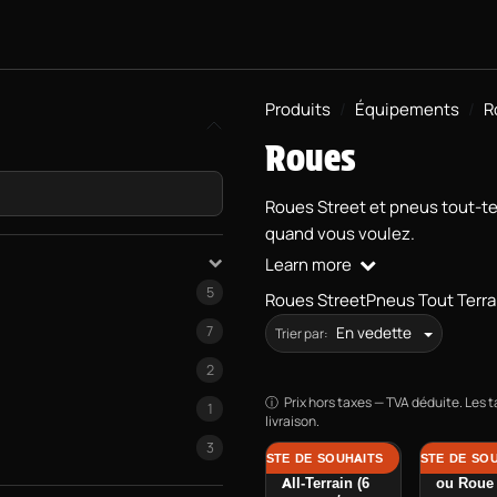
KATEBOARDS
PROJET BMX
ÉQUIPEMENTS
INFOS PRAT
Produits
Équipements
R
Roues
Roues Street et pneus tout-ter
quand vous voulez.
Learn more
5
Roues Street
Pneus Tout Terra
7
En vedette
Trier par:
2
Prix hors taxes — TVA déduite. Les t
1
livraison.
3
AJOUTER À LA LISTE DE SOUHAITS
AJOUTER À LA LISTE DE SO
AJOU
Conversion Kit
Roue co
All-Terrain (6
ou Roue