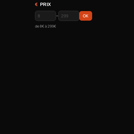
PRIX
–
OK
de
8€
à
299€