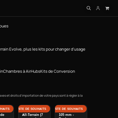
IQUES
oues
rain Evolve, plus les kits pour changer d'usage
in
Chambres à Air
Hubs
Kits de Conversion
axes et droits d'importation de votre pays sont à régler à la
UHAITS
TER À LA LISTE DE SOUHAITS
AJOUTER À LA LISTE DE SOUHAITS
mplète
Conversion Kit
Roues Street
 de
All-Terrain (7
105 mm -