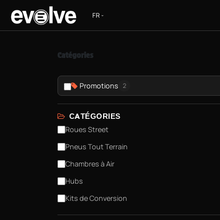
Se rendre au contenu
S
Catégories
Promotions
2
CATÉGORIES
Roues Street
Pneus Tout Terrain
Chambres à Air
Hubs
Kits de Conversion