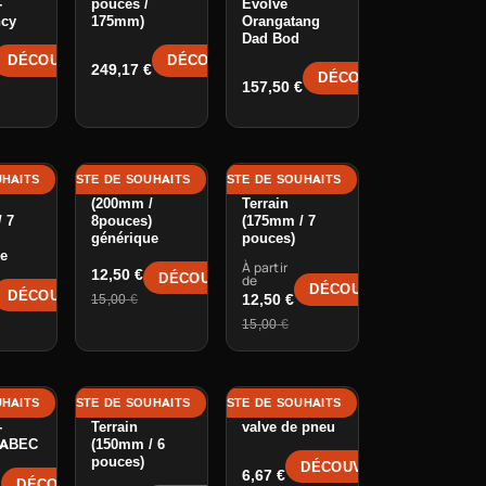
-
pouces /
Evolve
cy
175mm)
Orangatang
Dad Bod
DÉCOUVRIR →
DÉCOUVRIR →
249,17
€
DÉCOUVRIR →
157,50
€
UHAITS
TER À LA LISTE DE SOUHAITS
AJOUTER À LA LISTE DE SOUHAITS
-
2,50
€
-17%
t-
Pneu Off-Road
Pneus Tout-
(200mm /
Terrain
 7
8pouces)
(175mm / 7
générique
pouces)
ue
À partir
12,50
€
DÉCOUVRIR →
de
DÉCOUVRIR →
DÉCOUVRIR →
12,50
€
15,00
€
15,00
€
UHAITS
TER À LA LISTE DE SOUHAITS
AJOUTER À LA LISTE DE SOUHAITS
reet
Pneus Tout-
Capuchons de
-
Terrain
valve de pneu
/ ABEC
(150mm / 6
pouces)
DÉCOUVRIR →
6,67
€
DÉCOUVRIR →