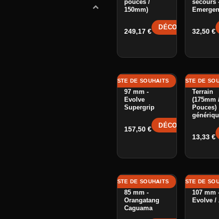
pouces /
secours 
150mm)
Emergen
DÉCOUVRIR →
249,17
€
32,50
€
AJOUTER À LA LISTE DE SOUHAITS
AJOUTER À LA LISTE DE SO
AJOU
Roues Street
Pneu Tou
97 mm -
Terrain
Evolve
(175mm /
Supergrip
Pouces)
génériq
DÉCOUVRIR →
157,50
€
13,33
€
AJOUTER À LA LISTE DE SOUHAITS
AJOUTER À LA LISTE DE SO
AJOU
Roues Street
Roues St
85 mm -
107 mm 
Orangatang
Evolve 
Caguama