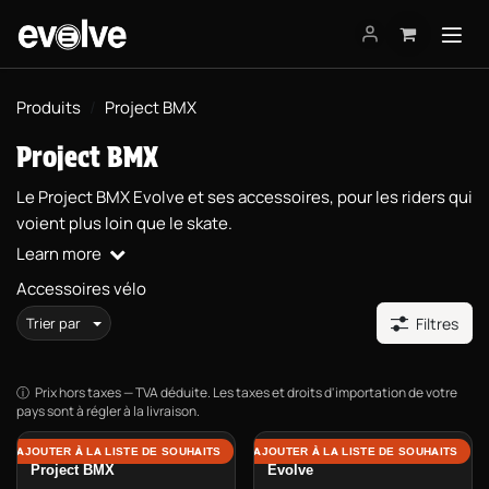
Se rendre au contenu
Produits
Project BMX
Project BMX
Le Project BMX Evolve et ses accessoires, pour les riders qui
voient plus loin que le skate.
Learn more
Accessoires vélo
Trier par
Filtres
Prix hors taxes — TVA déduite. Les taxes et droits d'importation de votre
pays sont à régler à la livraison.
Genouillères et Coudières
AJOUTER À LA LISTE DE SOUHAITS
AJOUTER À LA LISTE DE SOUHAITS
Project BMX
Evolve