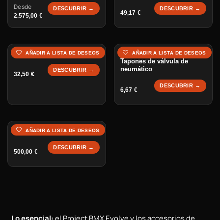
Desde
DESCUBRIR →
DESCUBRIR →
49,17
€
2.575,00
€
Casco Evolve
AÑADIR A LISTA DE DESEOS
AÑADIR A LISTA DE DESEOS
Tapones de válvula de
neumático
DESCUBRIR →
32,50
€
DESCUBRIR →
6,67
€
Batería 36V Project BMX
AÑADIR A LISTA DE DESEOS
DESCUBRIR →
500,00
€
Lo esencial:
el Project BMX Evolve y los accesorios de