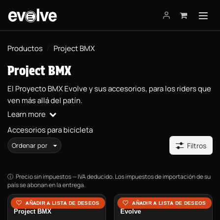
Ir al contenido
Productos
Project BMX
Project BMX
El Proyecto BMX Evolve y sus accesorios, para los riders que
ven más allá del patín.
Learn more
Accesorios para bicicleta
Ordenar por
Filtros
Precio sin impuestos — IVA deducido. Los impuestos de importación de su
país se abonan en la entrega.
Rodilleras y Coderas
AÑADIR A LISTA DE DESEOS
AÑADIR A LISTA DE DESEOS
Project BMX
Evolve