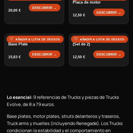
Placa de motor
DESCUBRIR →
20,00
€
DESCUBRIR →
12,50
€
Evolve/Gates Motor Gear
AÑADIR A LISTA DE DESEOS
AÑADIR A LISTA DE DESEOS
Base Plate
(Set de 2)
DESCUBRIR →
DESCUBRIR →
15,83
€
12,50
€
Lo esencial:
9 referencias de Trucks y piezas de Trucks
Evolve, de 8 a 79 euros.
Base plates, motor plates, struts delanteros y traseros,
Truck arms y muelles (incluyendo Renegade). Los Trucks
condicionan la estabilidad y el comportamiento en