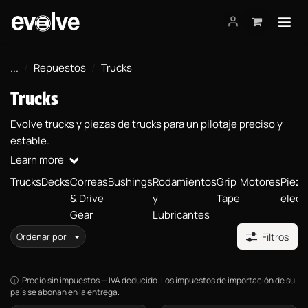
Ir al contenido
...
Repuestos
Trucks
Trucks
Evolve trucks y piezas de trucks para un pilotaje preciso y
estable.
Learn more
Trucks
Decks
Correas
Bushings
Rodamientos
Grip
Motores
Pieza
& Drive
y
Tape
elect
Gear
Lubricantes
Ordenar por
Filtros
Precio sin impuestos — IVA deducido. Los impuestos de importación de su
país se abonan en la entrega.