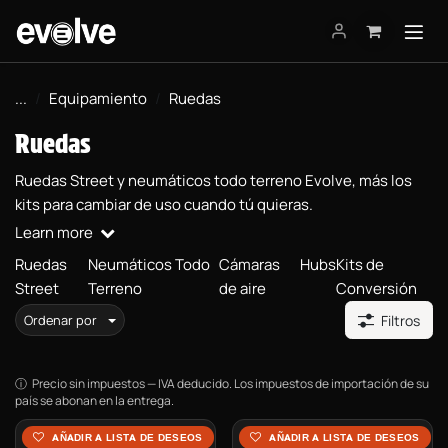
Ir al contenido
...
Equipamiento
Ruedas
Ruedas
Ruedas Street y neumáticos todo terreno Evolve, más los
kits para cambiar de uso cuando tú quieras.
Learn more
Ruedas
Neumáticos Todo
Cámaras
Hubs
Kits de
Street
Terreno
de aire
Conversión
Ordenar por
Filtros
Precio sin impuestos — IVA deducido. Los impuestos de importación de su
país se abonan en la entrega.
Kit de Conversión Todo
Rueda completa o Rueda de
AÑADIR A LISTA DE DESEOS
AÑADIR A LISTA DE DESEOS