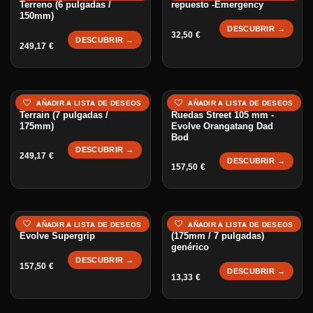
Terreno (6 pulgadas /
repuesto -Emergency
150mm)
DESCUBRIR →
32,50
€
DESCUBRIR →
249,17
€
Kit de Conversión All-
AÑADIR A LISTA DE DESEOS
AÑADIR A LISTA DE DESEOS
Terrain (7 pulgadas /
Ruedas Street 105 mm -
175mm)
Evolve Orangatang Dad
Bod
DESCUBRIR →
249,17
€
DESCUBRIR →
157,50
€
Ruedas Street 97 mm -
Neumático todo terreno
AÑADIR A LISTA DE DESEOS
AÑADIR A LISTA DE DESEOS
Evolve Supergrip
(175mm / 7 pulgadas)
genérico
DESCUBRIR →
157,50
€
DESCUBRIR →
13,33
€