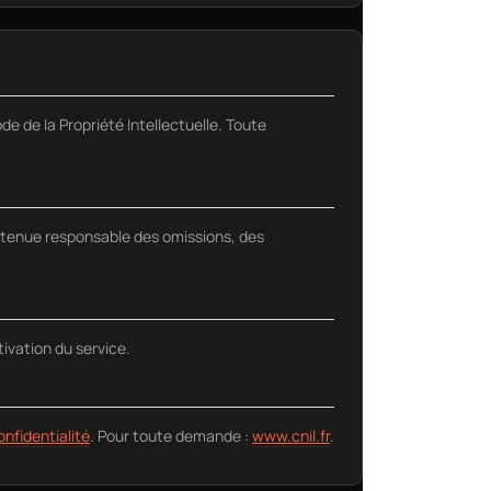
de de la Propriété Intellectuelle. Toute
re tenue responsable des omissions, des
ivation du service.
onfidentialité
. Pour toute demande :
www.cnil.fr
.