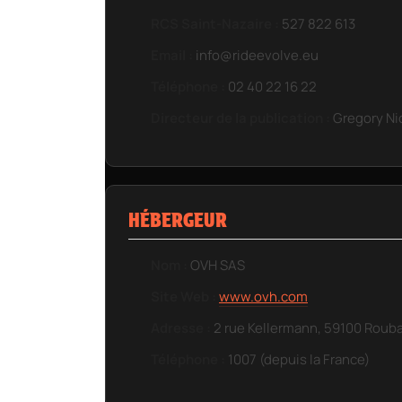
RCS Saint-Nazaire :
527 822 613
Email :
info@rideevolve.eu
Téléphone :
02 40 22 16 22
Directeur de la publication :
Gregory Ni
HÉBERGEUR
Nom :
OVH SAS
Site Web :
www.ovh.com
Adresse :
2 rue Kellermann, 59100 Rouba
Téléphone :
1007 (depuis la France)