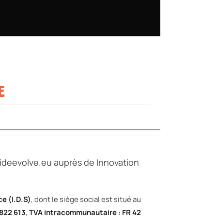
E
rideevolve.eu auprès de Innovation
ce (I.D.S)
, dont le siège social est situé au
 822 613
,
TVA intracommunautaire : FR 42