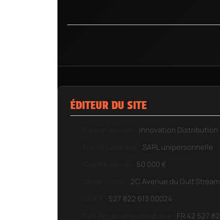
ÉDITEUR DU SITE
Raison sociale :
Innovation Distribution 
Forme juridique :
SARL unipersonnelle
Capital social :
50 000 €
Siège social :
2C Avenue du Gulf Stream,
SIRET :
527 822 613 00024
TVA intracommunautaire :
FR 42 527 82