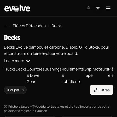
Se rendre au contenu
...
Pièces Détachées
Decks
Decks
Decks Evolve bambou et carbone, Diablo, GTR, Stoke, pour
reconstruire ou faire évoluer votre board.
Learn more
Trucks
Decks
Courroies
Bushings
Roulements
Grip
Moteurs
Pièc
& Drive
&
Tape
élec
Gear
Lubrifiants
Trier par
Filtres
Prix hors taxes — TVA déduite. Les taxes et droits d'importation de votre
pays sont à régler à la livraison.