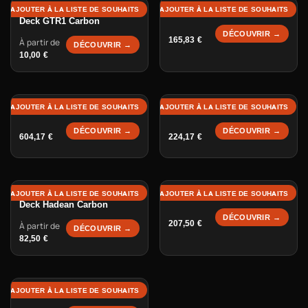
Deck Stoke
AJOUTER À LA LISTE DE SOUHAITS
AJOUTER À LA LISTE DE SOUHAITS
Deck GTR1 Carbon
DÉCOUVRIR →
165,83
€
À partir de
DÉCOUVRIR →
10,00
€
Deck Diablo Carbon
Deck Diablo Bamboo
AJOUTER À LA LISTE DE SOUHAITS
AJOUTER À LA LISTE DE SOUHAITS
DÉCOUVRIR →
DÉCOUVRIR →
604,17
€
224,17
€
Deck Hadean Bamboo
AJOUTER À LA LISTE DE SOUHAITS
AJOUTER À LA LISTE DE SOUHAITS
Deck Hadean Carbon
DÉCOUVRIR →
207,50
€
À partir de
DÉCOUVRIR →
82,50
€
Deck GTR 2 Bamboo
AJOUTER À LA LISTE DE SOUHAITS