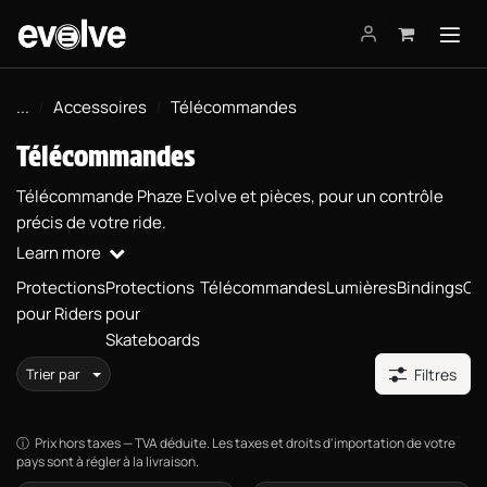
Se rendre au contenu
...
Accessoires
Télécommandes
Télécommandes
Télécommande Phaze Evolve et pièces, pour un contrôle
précis de votre ride.
Learn more
Protections
Protections
Télécommandes
Lumières
Bindings
Cu
pour Riders
pour
Skateboards
Trier par
Filtres
Prix hors taxes — TVA déduite. Les taxes et droits d'importation de votre
pays sont à régler à la livraison.