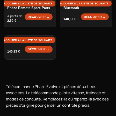
Télécommande Phaze
AJOUTER À LA LISTE DE SOUHAITS
AJOUTER À LA LISTE DE SOUHAITS
Phaze Remote Spare Parts
Bluetooth
À partir de
DÉCOUVRIR →
DÉCOUVRIR →
140,83
€
2,50
€
Télécommande Phaze WiFi
AJOUTER À LA LISTE DE SOUHAITS
DÉCOUVRIR →
140,83
€
Télécommande Phaze Evolve et pièces détachées
associées. La télécommande pilote vitesse, freinage et
modes de conduite. Remplacez-la ou réparez-la avec des
pièces d'origine pour garder un contrôle précis.