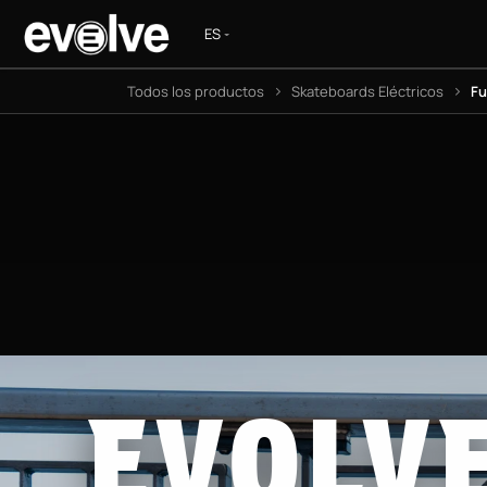
Ir al contenido
SKATE
Todos los productos
Skateboards Eléctricos
Fu
EVOLV