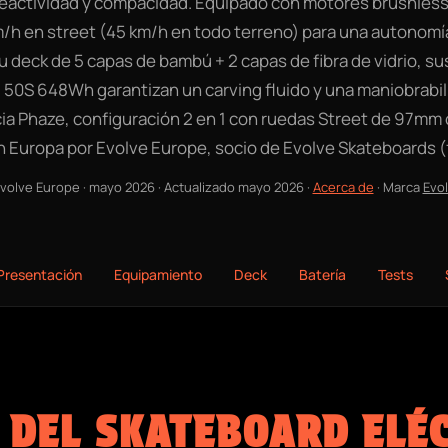
reactividad y compacidad. Equipado con motores brushles
m/h en street (45 km/h en todo terreno) para una autonomí
u deck de 5 capas de bambú + 2 capas de fibra de vidrio, s
 50S 648Wh garantizan un carving fluido y una maniobrabil
ia Phaze, configuración 2 en 1 con ruedas Street de 97mm
en Europa por Evolve Europe, socio de Evolve Skateboards 
volve Europe
·
mayo 2026
· Actualizado
mayo 2026
·
Acerca de
· Marca
Evo
Presentación
Equipamiento
Deck
Batería
Tests
 DEL SKATEBOARD ELÉC