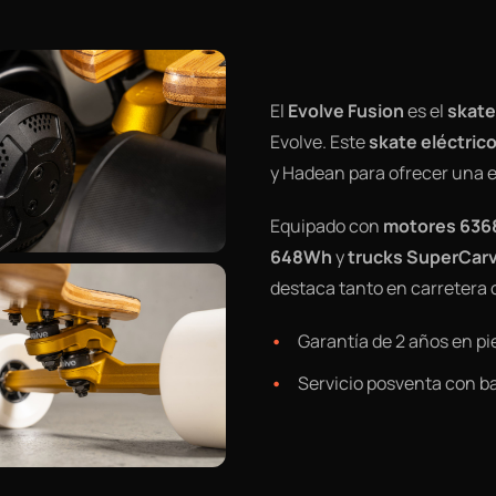
El
Evolve Fusion
es el
skate
Evolve. Este
skate eléctrico
y Hadean para ofrecer una e
Equipado con
motores 636
648Wh
y
trucks SuperCarv
destaca tanto en carretera 
Garantía de 2 años en pi
Servicio posventa con b