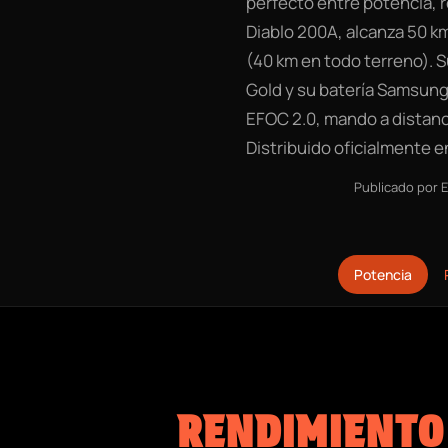
perfecto entre potencia, 
Diablo 200A, alcanza 50 k
(40 km en todo terreno). S
Gold y su batería Samsung
EFOC 2.0, mando a distanc
Distribuido oficialmente 
Publicado por
E
Potencia
RENDIMIENTO