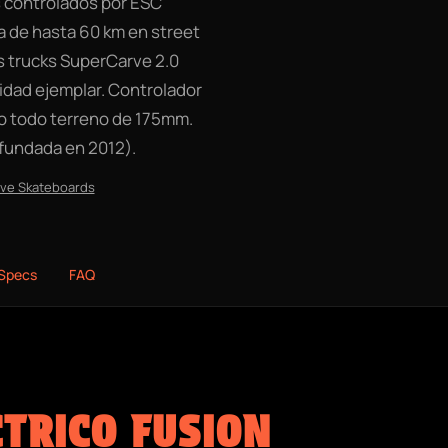
s controlados por ESC
a de hasta 60 km en street
us trucks SuperCarve 2.0
idad ejemplar. Controlador
 o todo terreno de 175mm.
(fundada en 2012).
lve Skateboards
Specs
FAQ
TRICO FUSION