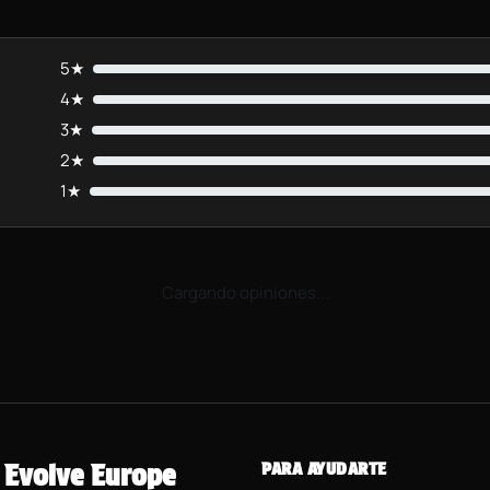
5★
4★
3★
2★
1★
Cargando opiniones...
Evolve Europe
PARA AYUDARTE