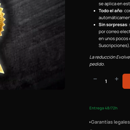
se aplica en est
Todo el año
: c
automáticamente
Sin sorpresas
:
por correo elec
en unos pocos c
Suscripciones)
La reducción Evolve R
pedido.
Entrega 48/72h
Garantías legales
▸