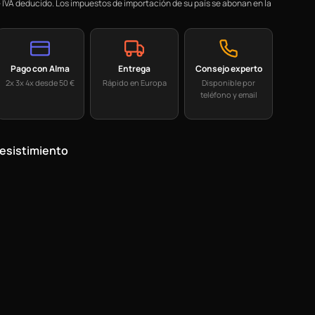
 IVA deducido. Los impuestos de importación de su país se abonan en la
Pago con Alma
Entrega
Consejo experto
2x 3x 4x desde 50 €
Rápido en Europa
Disponible por
teléfono y email
esistimiento