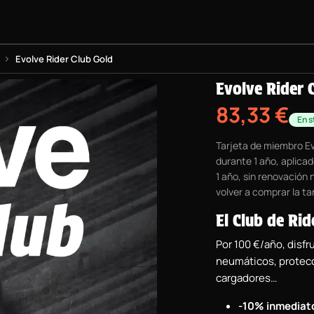
BOARDS
PROYECTO BMX
EQUIPAMIENTO
INFORMACIÓN
Evolve Rider Club Gold
Evolve Rider 
83,33
€
En s
Tarjeta de miembro Ev
durante 1 año, aplica
1 año, sin renovación 
volver a comprar la ta
El Club de Rid
Por 100 €/año, disfr
neumáticos, protecc
cargadores…
-10% inmediat