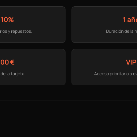
-10%
1 añ
ios y repuestos.
Duración de la
100 €
VIP
 de la tarjeta
Acceso prioritario a e