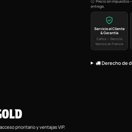
Precio sin impuestos —
entrega.
Servicio al Cliente
& Garantía
2 años — Servicio
técnico en Francia
Derecho de d
GOLD
ceso prioritario y ventajas VIP.