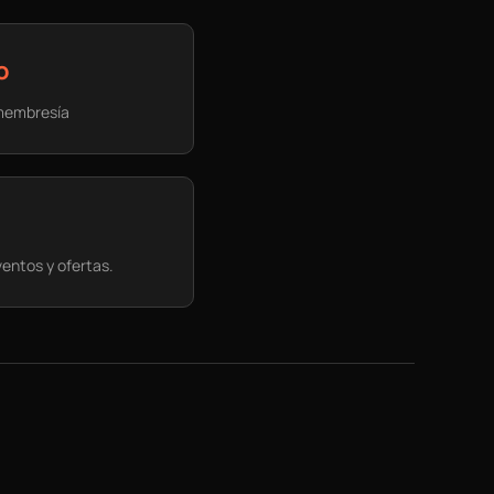
o
 membresía
ventos y ofertas.