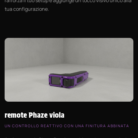
rafforza il tuo setup e aggiunge un tocco visivo unico alla
tua configurazione.
remote Phaze viola
UN CONTROLLO REATTIVO CON UNA FINITURA ABBINATA