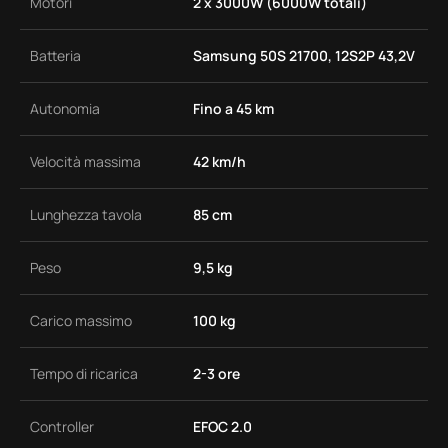
Motori
2 x 3000W (6000W totali)
Batteria
Samsung 50S 21700, 12S2P 43,2V
Autonomia
Fino a 45 km
Velocità massima
42 km/h
Lunghezza tavola
85 cm
Peso
9,5 kg
Carico massimo
100 kg
Tempo di ricarica
2-3 ore
Controller
EFOC 2.0