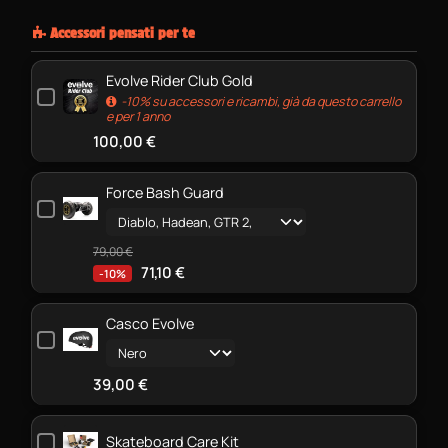
Accessori pensati per te
Evolve Rider Club Gold
-10% su accessori e ricambi, già da questo carrello
e per 1 anno
100,00
€
Force Bash Guard
79,00
€
71,10
€
-10%
Casco Evolve
39,00
€
Skateboard Care Kit