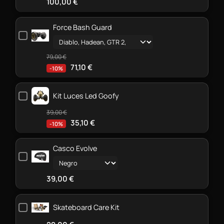
100,00
€
Force Bash Guard
79,00
€
71,10
€
-10%
Kit Luces Led Goofy
39,00
€
35,10
€
-10%
Casco Evolve
39,00
€
Skateboard Care Kit