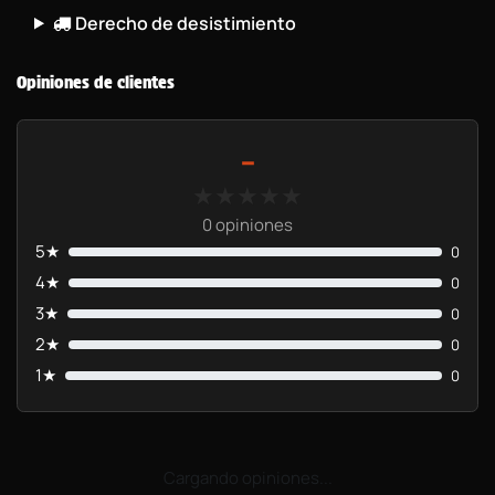
Derecho de desistimiento
Opiniones de clientes
-
★★★★★
★★★★★
0 opiniones
5★
0
4★
0
3★
0
2★
0
1★
0
Cargando opiniones...