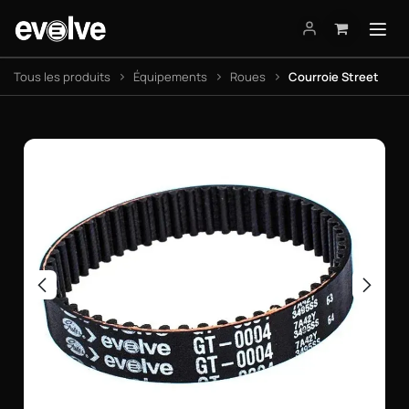
Se rendre au contenu
Tous les produits
Équipements
Roues
Courroie Street