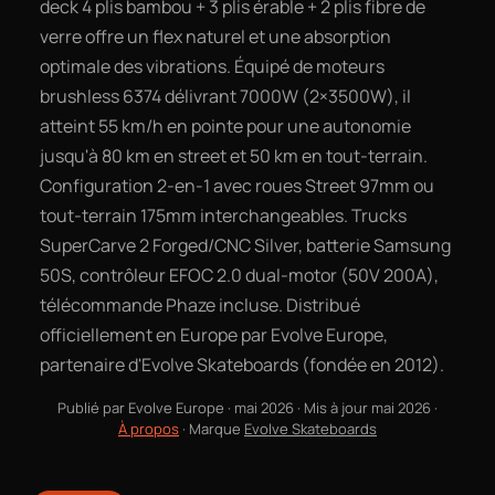
deck 4 plis bambou + 3 plis érable + 2 plis fibre de
verre offre un flex naturel et une absorption
optimale des vibrations. Équipé de moteurs
brushless 6374 délivrant 7000W (2×3500W), il
atteint 55 km/h en pointe pour une autonomie
jusqu'à 80 km en street et 50 km en tout-terrain.
Configuration 2-en-1 avec roues Street 97mm ou
tout-terrain 175mm interchangeables. Trucks
SuperCarve 2 Forged/CNC Silver, batterie Samsung
50S, contrôleur EFOC 2.0 dual-motor (50V 200A),
télécommande Phaze incluse. Distribué
officiellement en Europe par Evolve Europe,
partenaire d'Evolve Skateboards (fondée en 2012).
Publié par
Evolve Europe
·
mai 2026
· Mis à jour
mai 2026
·
À propos
· Marque
Evolve Skateboards