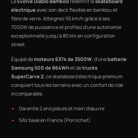
Le
Evolve Diablo Bamboo
redéfinit le
skateboard
électrique
avec son deck flexible en bambou et
fibre de verre. Atteignez 55 km/h grâce à ses
7000W de puissance et profitez d'une autonomie
exceptionnelle jusqu'à 80 km en configuration
street.
Équipé de
moteurs 6374 de 3500W
, d'une
batterie
Samsung 50S de 864Wh
et de
trucks
SuperCarve 2
, ce skateboard électrique premium
conquiert tous les terrains avec un confort de ride
incomparable.
Garantie 2 ans pièces et main d'œuvre
SAV basé en France (Pornichet)