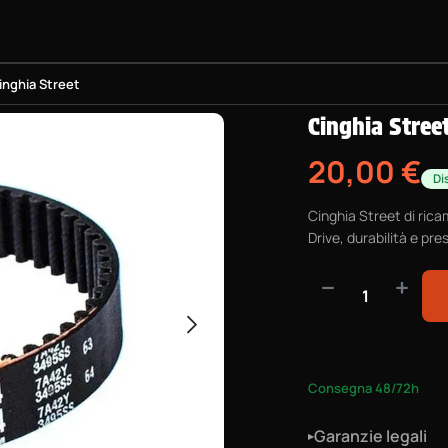
KATEBOARDS
PROGETTO BMX
ATTREZZATURA
INFO PR
inghia Street
Cinghia Stree
20,00
€
Di
Cinghia Street di ric
Drive, durabilità e pre
Consegna 48/72h
Garanzie legali
▸