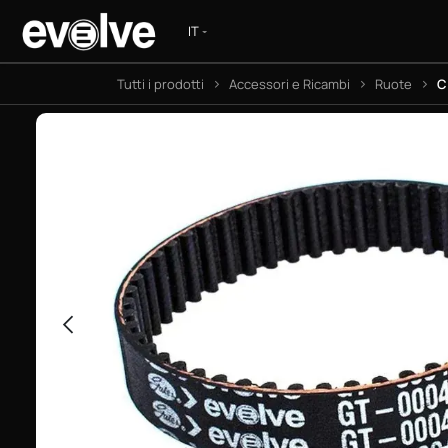
Passa al contenuto
S
Tutti i prodotti
Accessori e Ricambi
Ruote
C