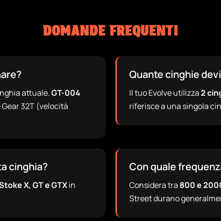
DOMANDE FREQUENTI
nare?
Quante cinghie devi
inghia attuale.
GT-004
Il tuo Evolve utilizza
2 cin
 Gear 32T (velocità
riferisce a una singola ci
ta cinghia?
Con quale frequenz
 Stoke X, GT e GTX
in
Considera tra
800 e 200
Street durano generalment