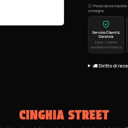
Prezzo senza imposte —
consegna.
Servizio Clienti &
Garanzia
2 anni — Centro
assistenza in Francia
Diritto di rec
CINGHIA STREET