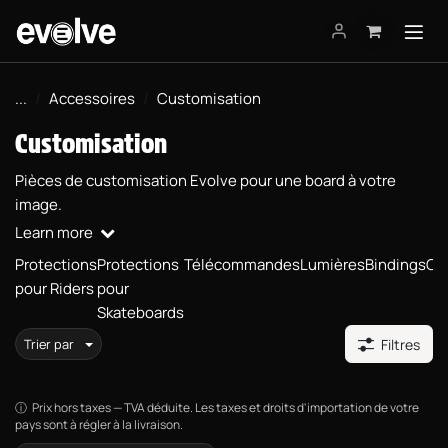
Se rendre au contenu
...
Accessoires
Customisation
Customisation
Pièces de customisation Evolve pour une board à votre
image.
Learn more
Protections
Protections
Télécommandes
Lumières
Bindings
Cu
pour Riders
pour
Skateboards
Trier par
Filtres
Prix hors taxes — TVA déduite. Les taxes et droits d'importation de votre
pays sont à régler à la livraison.