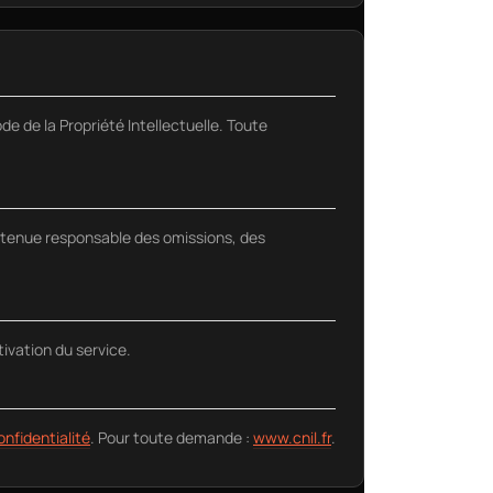
de de la Propriété Intellectuelle. Toute
re tenue responsable des omissions, des
ivation du service.
onfidentialité
. Pour toute demande :
www.cnil.fr
.