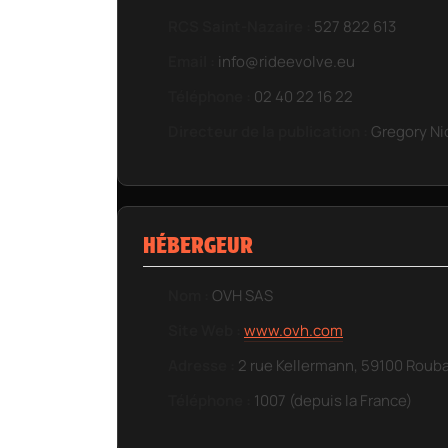
RCS Saint-Nazaire :
527 822 613
Email :
info@rideevolve.eu
Téléphone :
02 40 22 16 22
Directeur de la publication :
Gregory Ni
HÉBERGEUR
Nom :
OVH SAS
Site Web :
www.ovh.com
Adresse :
2 rue Kellermann, 59100 Rouba
Téléphone :
1007 (depuis la France)