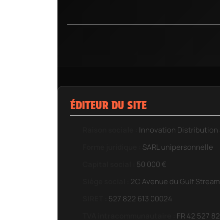
ÉDITEUR DU SITE
Raison sociale :
Innovation Distribution 
Forme juridique :
SARL unipersonnelle
Capital social :
50 000 €
Siège social :
2C Avenue du Gulf Stream,
SIRET :
527 822 613 00024
TVA intracommunautaire :
FR 42 527 82