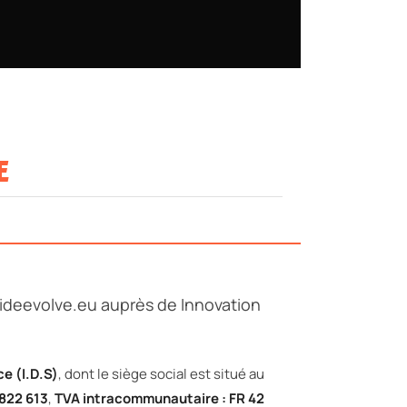
E
rideevolve.eu auprès de Innovation
ce (I.D.S)
, dont le siège social est situé au
 822 613
,
TVA intracommunautaire : FR 42