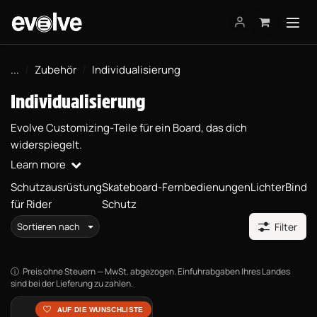
Zum Inhalt springen
...
Zubehör
Individualisierung
Individualisierung
Evolve Customizing-Teile für ein Board, das dich
widerspiegelt.
Learn more
Schutzausrüstung
Skateboard-
Fernbedienungen
Lichter
Bindi
für Rider
Schutz
Sortieren nach
Filter
Preis ohne Steuern — MwSt. abgezogen. Einfuhrabgaben Ihres Landes
sind bei der Lieferung zu zahlen.
AUF DIE WUNSCHLISTE