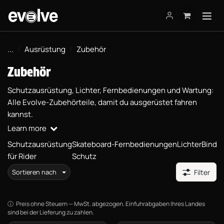
Zum Inhalt springen
...
Ausrüstung
Zubehör
Zubehör
Schutzausrüstung, Lichter, Fernbedienungen und Wartung:
Alle Evolve-Zubehörteile, damit du ausgerüstet fahren
kannst.
Learn more
Schutzausrüstung
Skateboard-
Fernbedienungen
Lichter
Bindi
für Rider
Schutz
Sortieren nach
Filter
Preis ohne Steuern — MwSt. abgezogen. Einfuhrabgaben Ihres Landes
sind bei der Lieferung zu zahlen.