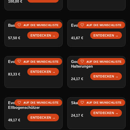
100,00
€
Bash Guard Front Truck
Evolve Rider Club Silver
AUF DIE WUNSCHLISTE
AUF DIE WUNSCHLISTE
ENTDECKEN →
ENTDECKEN →
57,50
€
41,67
€
Evolve Rider Club Gold
Goofy LED-Lichter – Ohne
AUF DIE WUNSCHLISTE
AUF DIE WUNSCHLISTE
Halterungen
ENTDECKEN →
83,33
€
ENTDECKEN →
24,17
€
Evolve Knie- und
Skateboard Care Kit
AUF DIE WUNSCHLISTE
AUF DIE WUNSCHLISTE
Ellbogenschützer
ENTDECKEN →
24,17
€
ENTDECKEN →
49,17
€