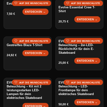
Evolve Skate Tool
AUF DIE WUNSCHLISTE
AUF DIE WUNSCHLISTE
Evolve Essential Crew T-
Shirt
ENTDECKEN →
7,50
€
ENTDECKEN →
20,75
€
EVO-100 Rear Dual
AUF DIE WUNSCHLISTE
AUF DIE WUNSCHLISTE
Gestreiftes Blaze T-Shirt
Beleuchtung – 2er-LED-
Rücklicht-Kit für dein E-
Skateboard
ENTDECKEN →
24,92
€
ENTDECKEN →
25,00
€
EVO-850 Front Dual
EVO-850 Front Single
AUF DIE WUNSCHLISTE
AUF DIE WUNSCHLISTE
Beleuchtung – Kit mit 2
Beleuchtung – LED-
leistungsstarken LED-
Frontlampe für dein
Lampen für dein
elektrisches Skateboard
elektrisches Skateboard
ENTDECKEN →
50,00
€
ENTDECKEN →