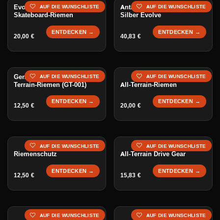
Evolve GT-007 Elektro-
Antriebsrad Drive Gear 58T
AUF DIE WUNSCHLISTE
AUF DIE WUNSCHLISTE
Skateboard-Riemen
Silber Evolve
ENTDECKEN →
ENTDECKEN →
20,00
€
40,83
€
Generischer 360mm All-
AUF DIE WUNSCHLISTE
AUF DIE WUNSCHLISTE
Terrain-Riemen (GT-001)
All-Terrain-Riemen
ENTDECKEN →
ENTDECKEN →
12,50
€
20,00
€
AUF DIE WUNSCHLISTE
AUF DIE WUNSCHLISTE
Riemenschutz
All-Terrain Drive Gear
ENTDECKEN →
ENTDECKEN →
12,50
€
15,83
€
AUF DIE WUNSCHLISTE
AUF DIE WUNSCHLISTE