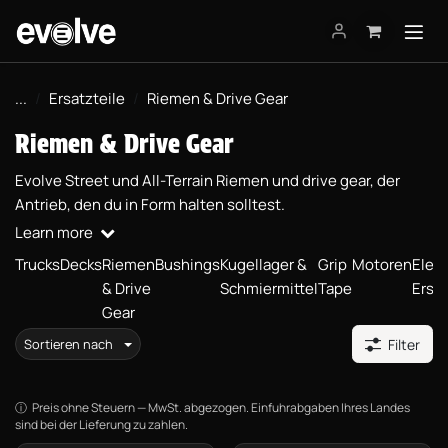
Zum Inhalt springen
...
Ersatzteile
Riemen & Drive Gear
Riemen & Drive Gear
Evolve Street und All-Terrain Riemen und drive gear, der
Antrieb, den du in Form halten solltest.
Learn more
Trucks
Decks
Riemen
Bushings
Kugellager &
Grip
Motoren
Elek
& Drive
Schmiermittel
Tape
Ersat
Gear
Sortieren nach
Filter
Preis ohne Steuern — MwSt. abgezogen. Einfuhrabgaben Ihres Landes
sind bei der Lieferung zu zahlen.