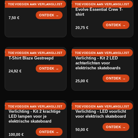
Evolve Skate Tool
TOEVOEGEN AAN VERLANGLIJST
TOEVOEGEN AAN VERLANGLIJST
Evolve Essential Crew T-
shirt
ONTDEK →
7,50
€
ONTDEK →
20,75
€
EVO-100 Rear Dual
TOEVOEGEN AAN VERLANGLIJST
TOEVOEGEN AAN VERLANGLIJST
T-Shirt Blaze Gestreepd
Verlichting - Kit 2 LED
achterlichten voor
elektrische skateboards
ONTDEK →
24,92
€
ONTDEK →
25,00
€
EVO-850 Front Dual
EVO-850 Front Single
TOEVOEGEN AAN VERLANGLIJST
TOEVOEGEN AAN VERLANGLIJST
Verlichting - Kit 2 krachtige
Verlichting - LED voorlicht
LED lampen voor je
voor elektrisch skateboard
elektrische skateboard
ONTDEK →
50,00
€
ONTDEK →
100,00
€