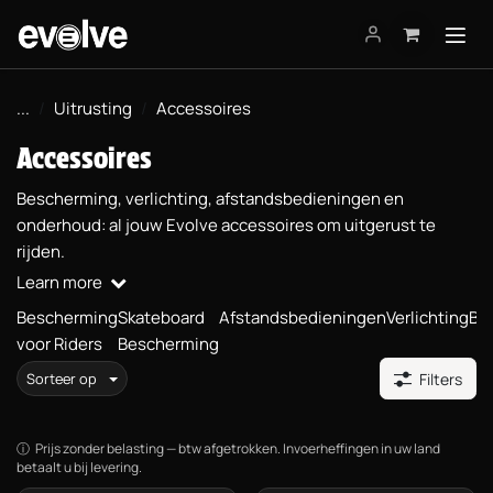
Overslaan naar inhoud
...
Uitrusting
Accessoires
Accessoires
Bescherming, verlichting, afstandsbedieningen en
onderhoud: al jouw Evolve accessoires om uitgerust te
rijden.
Learn more
Bescherming
Skateboard
Afstandsbedieningen
Verlichting
Bi
voor Riders
Bescherming
Sorteer op
Filters
Prijs zonder belasting — btw afgetrokken. Invoerheffingen in uw land
betaalt u bij levering.