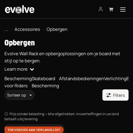
Overslaan naar inhoud
...
Accessoires
Opbergen
Opbergen
Evolve Wall Rack en opbergoplossingen om je board met
stijl op te bergen.
Learn more
Bescherming
Skateboard
Afstandsbedieningen
Verlichting
Bi
voor Riders
Bescherming
Sorteer op
Filters
Prijs zonder belasting — btw afgetrokken. Invoerheffingen in uw land
betaalt u bij levering.
Wall Rack voor skateboard
TOEVOEGEN AAN VERLANGLIJST