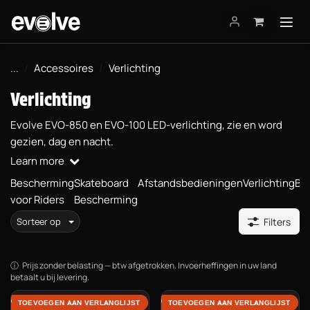
Overslaan naar inhoud
...
Accessoires
Verlichting
Verlichting
Evolve EVO-850 en EVO-100 LED-verlichting, zie en word
gezien, dag en nacht.
Learn more
Bescherming
Skateboard
Afstandsbedieningen
Verlichting
Bi
voor Riders
Bescherming
Sorteer op
Filters
Prijs zonder belasting — btw afgetrokken. Invoerheffingen in uw land
betaalt u bij levering.
EVO-100 Rear Dual
EVO-850 Front Dual
TOEVOEGEN AAN VERLANGLIJST
TOEVOEGEN AAN VERLANGLIJST