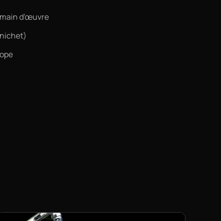
t main d'œuvre
nichet)
rope