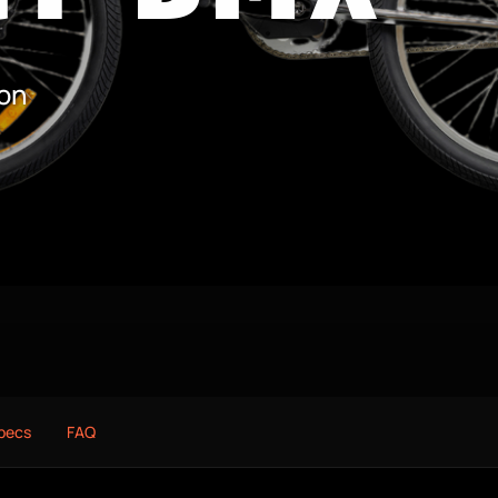
ion
pecs
FAQ