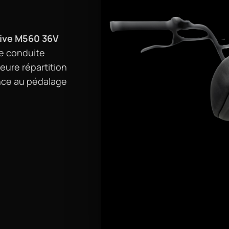
ive M560 36V
e conduite
leure répartition
ance au pédalage