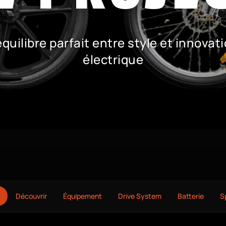
équilibre parfait entre style et innovat
électrique
Découvrir
Équipement
Drive System
Batterie
S