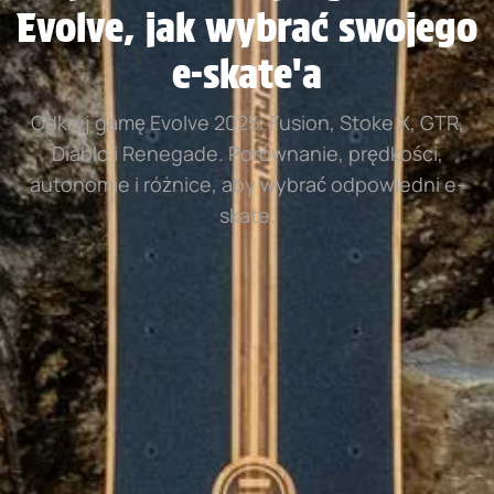
Evolve, jak wybrać swojego
e-skate'a
Odkryj gamę Evolve 2025: Fusion, Stoke X, GTR,
Diablo i Renegade. Porównanie, prędkości,
autonomie i różnice, aby wybrać odpowiedni e-
skate.