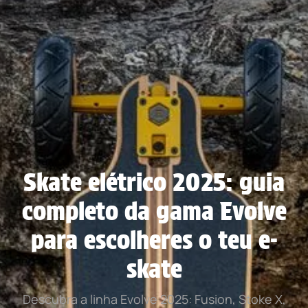
Skate elétrico 2025: guia
completo da gama Evolve
para escolheres o teu e-
skate
Descubra a linha Evolve 2025: Fusion, Stoke X,