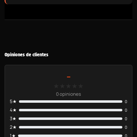
Opiniones de clientes
-
★★★★★
★★★★★
0 opiniones
5★
0
4★
0
3★
0
2★
0
1★
0