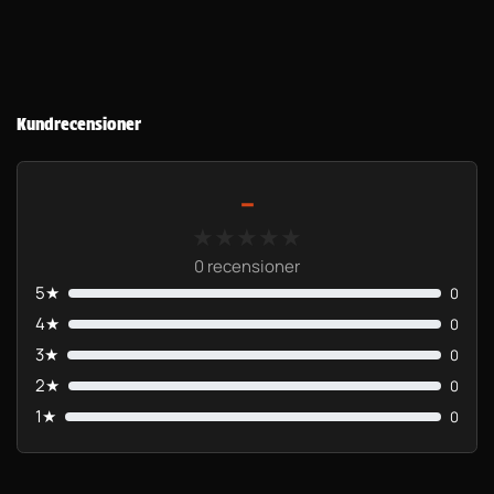
Kundrecensioner
-
★★★★★
★★★★★
0 recensioner
5★
0
4★
0
3★
0
2★
0
1★
0