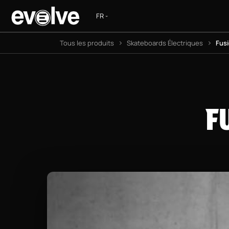
Se rendre au contenu
S
Tous les produits
Skateboards Électriques
Fusi
F