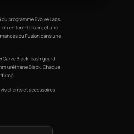
re du programme Evolve Labs.
km en tout-terrain, et une
formances du Fusion dans une
erCarve Black, bash guard
 97mm uréthane Black. Chaque
ffirmé.
avis clients et accessoires