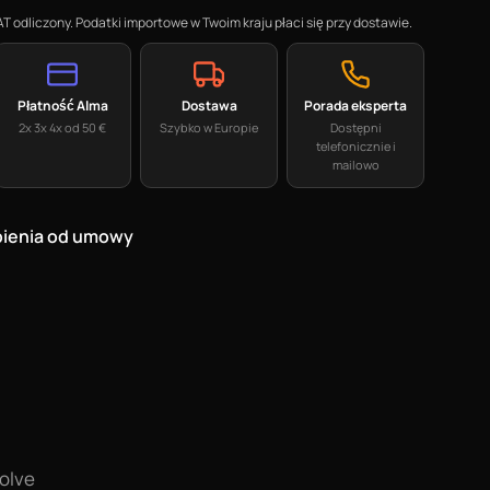
 odliczony. Podatki importowe w Twoim kraju płaci się przy dostawie.
Płatność Alma
Dostawa
Porada eksperta
2x 3x 4x od 50 €
Szybko w Europie
Dostępni
telefonicznie i
mailowo
pienia od umowy
olve