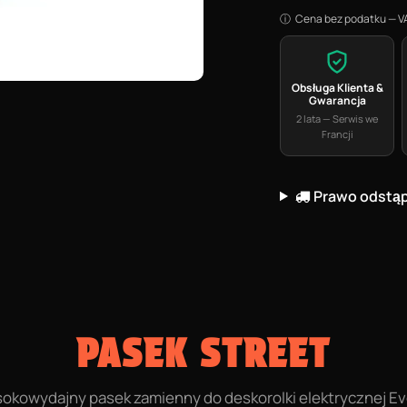
Cena bez podatku — VAT
Obsługa Klienta &
Gwarancja
2 lata — Serwis we
Francji
Prawo odstą
PASEK STREET
okowydajny pasek zamienny do deskorolki elektrycznej Ev