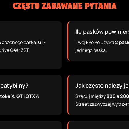
CZĘSTO ZADAWANE PYTANIA
Ile pasków powini
o obecnego paska.
GT-
Twój Evolve używa
2 pas
Drive Gear 32T
jednego paska.
mpatybilny?
Jak często należy j
toke X, GT i GTX
w
Szacuj między
800 a 20
Street zazwyczaj wytrzymu