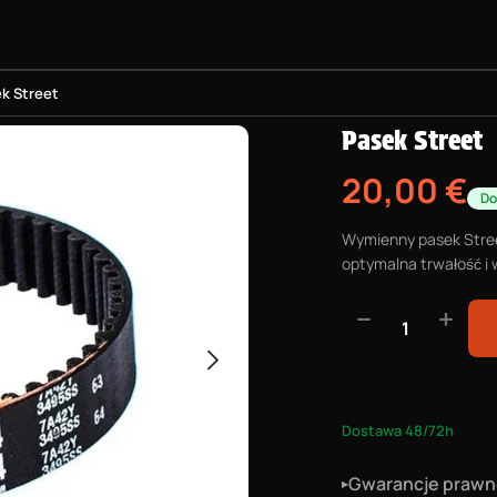
OROLKI
PROJEKT BMX
WYPOSAŻENIE
INFORMACJE PR
k Street
Pasek Street
20,00
€
Do
Wymienny pasek Stree
optymalna trwałość i 
Dostawa 48/72h
Gwarancje praw
▸