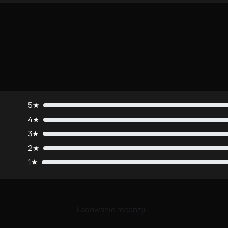
5★
4★
3★
2★
1★
Ładowanie recenzji...