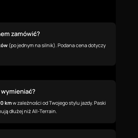
enem zamówić?
ków
(po jednym na silnik). Podana cena dotyczy
e wymieniać?
00 km
w zależności od Twojego stylu jazdy. Paski
ją dłużej niż All-Terrain.