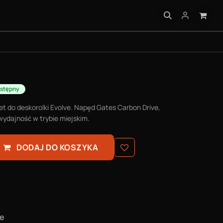
AKTYCZNE
stępny
t do deskorolki Evolve. Napęd Gates Carbon Drive,
wydajność w trybie miejskim.
DODAJ DO KOSZYKA
ne