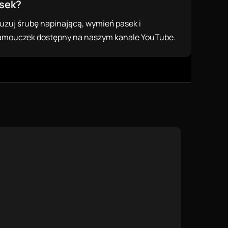
asek?
oluzuj śrubę napinającą, wymień pasek i
Samouczek dostępny na naszym kanale YouTube.