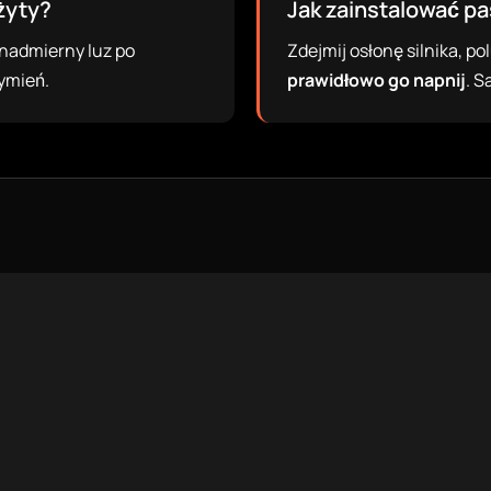
żyty?
Jak zainstalować p
 nadmierny luz po
Zdejmij osłonę silnika, p
ymień.
prawidłowo go napnij
. 