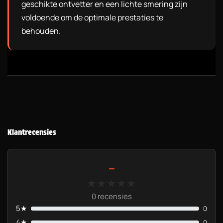
geschikte ontvetter en een lichte smering zijn
voldoende om de optimale prestaties te
behouden.
Klantrecensies
-
★★★★★
★★★★★
0 recensies
5★
0
4★
0