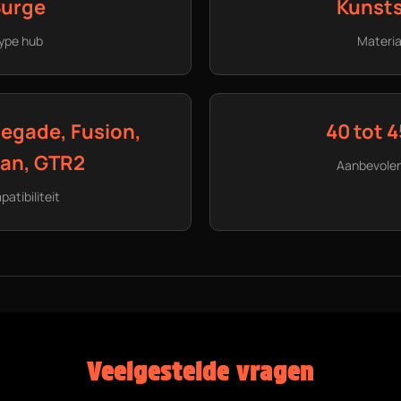
urge
Kunsts
ype hub
Materia
negade, Fusion,
40 tot 4
an, GTR2
Aanbevolen
atibiliteit
Veelgestelde vragen