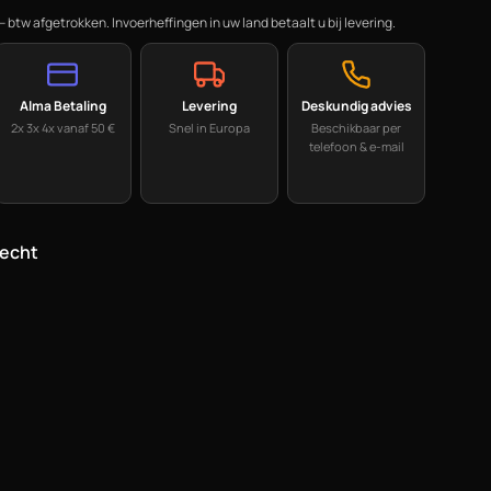
— btw afgetrokken. Invoerheffingen in uw land betaalt u bij levering.
Alma Betaling
Levering
Deskundig advies
2x 3x 4x vanaf 50 €
Snel in Europa
Beschikbaar per
telefoon & e-mail
recht