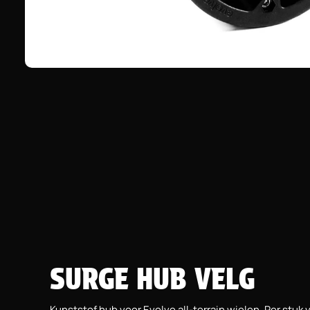
SURGE HUB VELG
Kunststof hub voor Evolve all-terrain wielen. Per stuk 