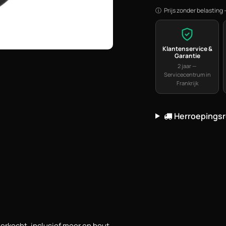
Prijs zonder belasting 
Klantenservice &
Garantie
2 jaar —
Servicecentrum in
Frankrijk
Herroepings
verkocht, inclusief moer en bout.