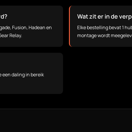
rd?
Wat zit er in de ver
egade, Fusion, Hadean en
Elke bestelling bevat 1 hu
Gear Relay.
montage wordt meegelever
e een daling in bereik