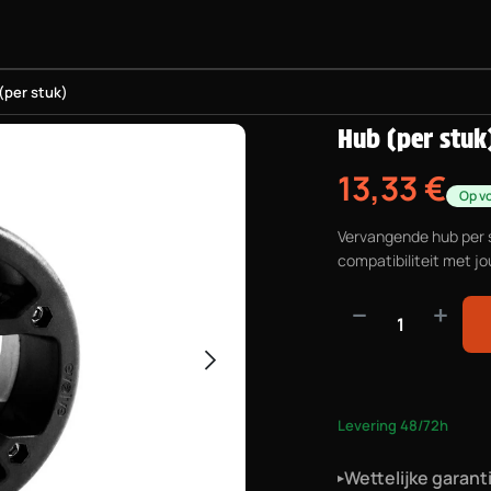
SKATEBOARDS
PROJECT BMX
UITRUSTING
PRAKTISCHE
(per stuk)
Hub (per stuk
13,33
€
Op v
Vervangende hub per s
compatibiliteit met jo
Levering 48/72h
Wettelijke garant
▸