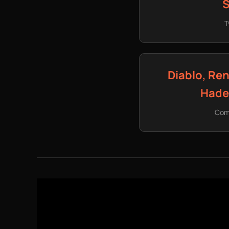
S
T
Diablo, Re
Hade
Comp