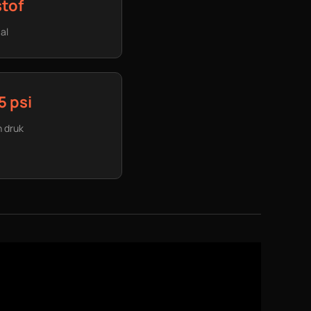
tof
al
5 psi
 druk