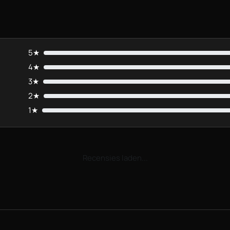
5★
4★
3★
2★
1★
Recensies laden...