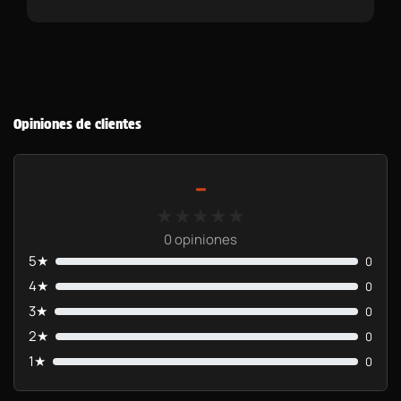
Opiniones de clientes
-
★★★★★
★★★★★
0 opiniones
5★
0
4★
0
3★
0
2★
0
1★
0