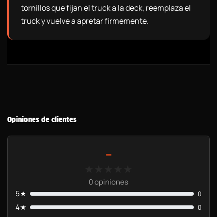
tornillos que fijan el truck a la deck, reemplaza el
truck y vuelve a apretar firmemente.
Opiniones de clientes
-
★★★★★
★★★★★
0 opiniones
5★
0
4★
0