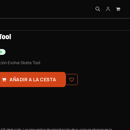
 PRÁCTICA
Tool
ck
ión Evolve Skate Tool.
AÑADIR A LA CESTA
 IVA deducido. Los impuestos de importación de su país se abonan en la