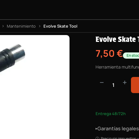
BOARDS
PROYECTO BMX
EQUIPAMIENTO
INFORMACIÓN
Mantenimiento
Evolve Skate Tool
Evolve Skate 
7,50
€
En sto
Herramienta multifunc
Entrega 48/72h
Garantías legales
▸
Precio sin impuestos —