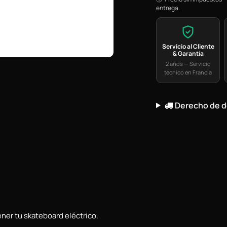
entrega.
Servicio al Cliente
& Garantía
2 años — Servicio
técnico en Francia
Derecho de d
ner tu skateboard eléctrico.