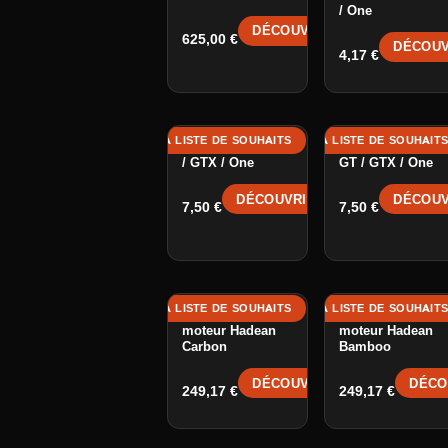
/ One
DÉCOUVRIR →
625,00
€
DÉCOUV
4,17
€
AJOUTER À LA LISTE DE SOUHAITS
AJOUTER À LA LISTE DE SOUHAIT
AJOUTER
Charger Port - GT
Power Button -
/ GTX / One
GT / GTX / One
DÉCOUVRIR →
DÉCOUV
7,50
€
7,50
€
AJOUTER À LA LISTE DE SOUHAITS
AJOUTER À LA LISTE DE SOUHAIT
AJOUTER
Contrôleur
Contrôleur
moteur Hadean
moteur Hadean
Carbon
Bamboo
DÉCOUVRIR →
DÉCO
249,17
€
249,17
€