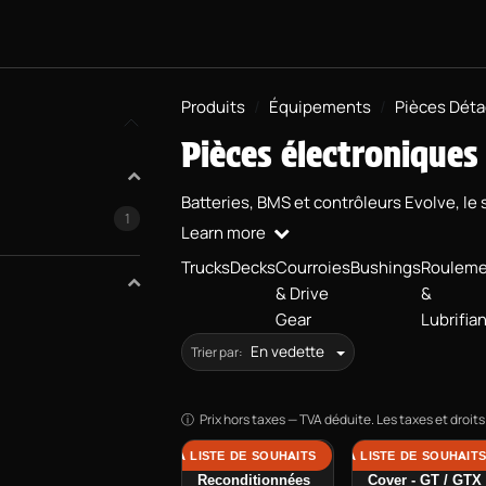
KATEBOARDS
PROJET BMX
ÉQUIPEMENTS
INFOS PRAT
Produits
Équipements
Pièces Dét
Pièces électroniques
Batteries, BMS et contrôleurs Evolve, le
1
Learn more
Trucks
Decks
Courroies
Bushings
Rouleme
& Drive
&
Gear
Lubrifia
En vedette
Trier par:
Prix hors taxes — TVA déduite. Les taxes et droits 
AJOUTER À LA LISTE DE SOUHAITS
AJOUTER À LA LISTE DE SOUHAIT
AJOUTER
Batteries
Charger Port
Reconditionnées
Cover - GT / GTX