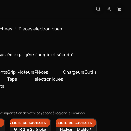
IQUES
achées
Pièces électroniques
 système qui gère énergie et sécurité.
nts
Grip
Moteurs
Pièces
Chargeurs
Outils
Tape
électroniques
nts
d'importation de votre pays sont à régler à la livraison.
S
 À LA LISTE DE SOUHAITS
AJOUTER À LA LISTE DE SOUHAITS
Charger Port -
Charger Port -
GTR 1 & 2 / Stoke
Hadean / Diablo /