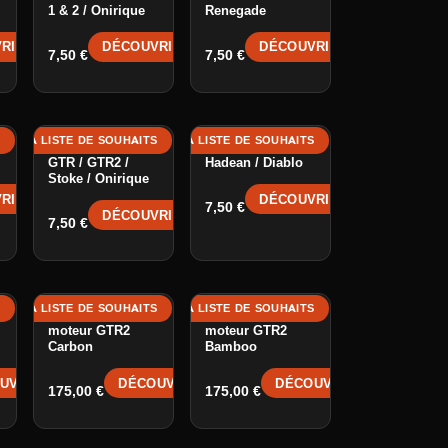
1 & 2 / Onirique
Renegade
RIR →
DÉCOUVRIR →
DÉCOUVRIR →
7,50
€
7,50
€
S
 À LA LISTE DE SOUHAITS
AJOUTER À LA LISTE DE SOUHAITS
Power Button -
Power Button -
GTR / GTR2 /
Hadean / Diablo
Stoke / Onirique
RIR →
DÉCOUVRIR →
7,50
€
DÉCOUVRIR →
7,50
€
S
 À LA LISTE DE SOUHAITS
AJOUTER À LA LISTE DE SOUHAITS
Contrôleur
Contrôleur
moteur GTR2
moteur GTR2
Carbon
Bamboo
UVRIR →
DÉCOUVRIR →
DÉCOUVRIR →
175,00
€
175,00
€