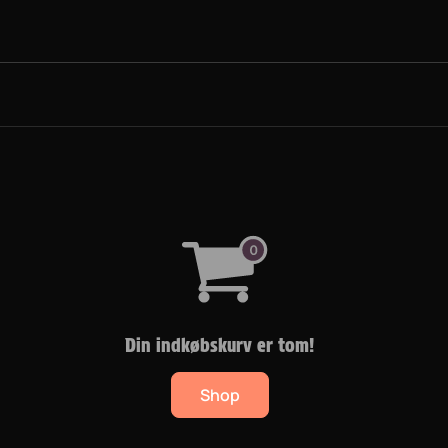
SKATEBOARDS
PROJEKT BMX
UDSTYR
PRAKTISK IN
Din indkøbskurv er tom!
Shop