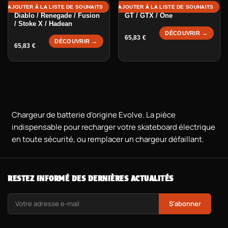
Chargeur de batterie 5A -
Chargeur de batterie 4A -
AJOUTER À LA LISTE DE SOUHAITS
AJOUTER À LA LISTE DE SOUHAITS
Diablo / Renegade / Fusion
GT / GTX / One
/ Stoke X / Hadean
DÉCOUVRIR →
65,83
€
DÉCOUVRIR →
65,83
€
Chargeur de batterie d'origine Evolve. La pièce
indispensable pour recharger votre skateboard électrique
en toute sécurité, ou remplacer un chargeur défaillant.
RESTEZ INFORMÉ DES DERNIÈRES ACTUALITÉS
S'abonner