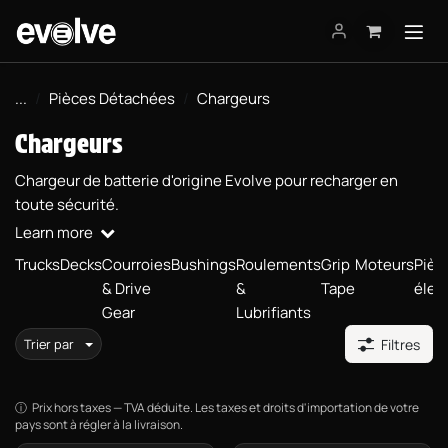
Se rendre au contenu
...
Pièces Détachées
Chargeurs
Chargeurs
Chargeur de batterie d'origine Evolve pour recharger en
toute sécurité.
Learn more
Trucks
Decks
Courroies
Bushings
Roulements
Grip
Moteurs
Pièc
& Drive
&
Tape
élec
Gear
Lubrifiants
Trier par
Filtres
Prix hors taxes — TVA déduite. Les taxes et droits d'importation de votre
pays sont à régler à la livraison.