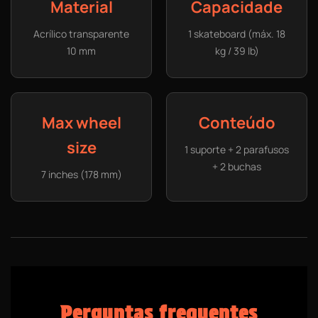
Material
Capacidade
Acrílico transparente
1 skateboard (máx. 18
10 mm
kg / 39 lb)
Max wheel
Conteúdo
size
1 suporte + 2 parafusos
+ 2 buchas
7 inches (178 mm)
Perguntas frequentes