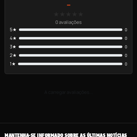
-
★★★★★
★★★★★
0 avaliações
5★
0
4★
0
3★
0
2★
0
1★
0
A carregar avaliações...
MANTENHA-SE INFORMADO SOBRE AS ÚLTIMAS NOTÍCIAS