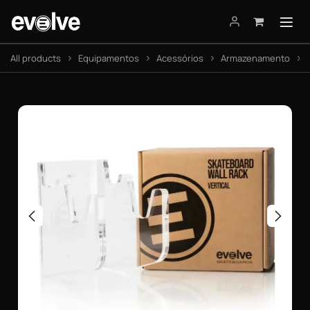
Pular para o conteúdo
All products
Equipamentos
Acessórios
Armazenamento