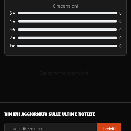
0 recensioni
5★
0
4★
0
3★
0
2★
0
1★
0
Caricamento recensioni...
RIMANI AGGIORNATO SULLE ULTIME NOTIZIE
Iscriviti