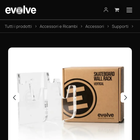
Passa al contenuto
Tutti i prodotti
Accessori e Ricambi
Accessori
Supporti
W