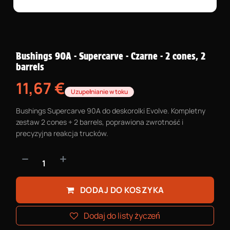
Bushings 90A - Supercarve - Czarne - 2 cones, 2
barrels
11,67
€
Uzupełnianie w toku
Bushings Supercarve 90A do deskorolki Evolve. Kompletny
zestaw 2 cones + 2 barrels, poprawiona zwrotność i
precyzyjna reakcja trucków.
DODAJ DO KOSZYKA
Dodaj do listy życzeń